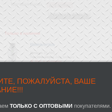
Торговая марка
Zorg Sanitary
Только в наличии
Измельчитель
Артикул:
ZR-38D
Торговая марка:
Zorg Sanitary
Нет в наличии
ИТЕ, ПОЖАЛУЙСТА, ВАШЕ
Измельчитель
НИЕ!!!
Артикул:
ZR-56D BRONZE
Торговая марка:
Zorg Sanitary
аем
ТОЛЬКО С ОПТОВЫМИ
покупателями.