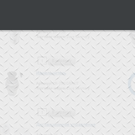
Измельчитель
Артикул:
ZR-75D
Торговая марка:
Zorg Sanitary
Измельчитель
Артикул:
ZR-75D GRAFIT
Торговая марка:
Zorg Sanitary
Дистанционное управление