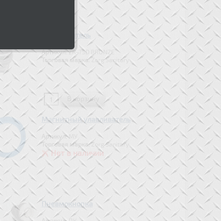
Измельчитель
Артикул:
ZR-75D BRONZE
Торговая марка:
Zorg Sanitary
Магнитный улавливатель
Артикул:
МУ
Торговая марка:
Zorg Sanitary
Нет в наличии
Пневмокнопка