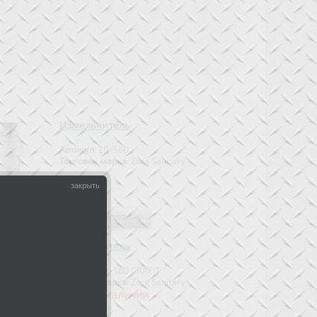
Измельчитель
Артикул:
ZR-56D
Торговая марка:
Zorg Sanitary
закрыть
Измельчитель
Артикул:
ZR-56D GRAFIT
Торговая марка:
Zorg Sanitary
Нет в наличии