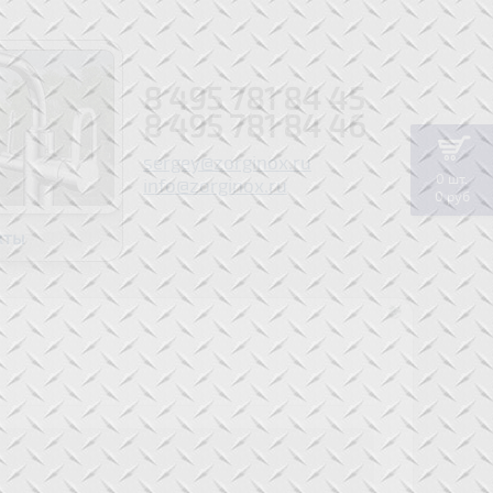
8 495 781 84 45
8 495 781 84 46
sergey@zorginox.ru
0 шт.
info@zorginox.ru
0 руб
кты